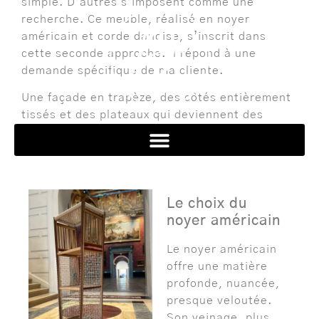
simple. D’autres s’imposent comme une
recherche. Ce meuble, réalisé en noyer
américain et corde danoise, s’inscrit dans
cette seconde approche. il répond à une
demande spécifique de ma cliente.
Une façade en trapèze, des côtés entièrement
tissés et des plateaux qui deviennent des
clayettes. Il ne s’agit plus seulement de
contenir, il s’agit de structurer l’espace.
Le choix du
noyer américain
Le noyer américain
offre une matière
profonde, nuancée,
presque veloutée.
Son veinage, plus