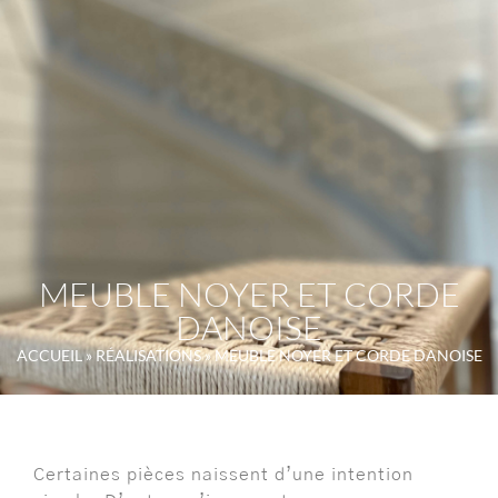
MEUBLE NOYER ET CORDE
DANOISE
ACCUEIL
»
RÉALISATIONS
»
MEUBLE NOYER ET CORDE DANOISE
Certaines pièces naissent d’une intention